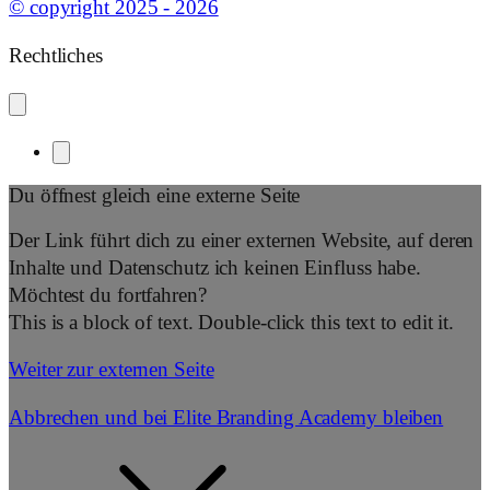
© copyright 2025 - 2026
Rechtliches
Du öffnest gleich eine externe Seite
Der Link führt dich zu einer externen Website, auf deren
Inhalte und Datenschutz ich keinen Einfluss habe.
Möchtest du fortfahren?
This is a block of text. Double-click this text to edit it.
Weiter zur externen Seite
Abbrechen und bei Elite Branding Academy bleiben